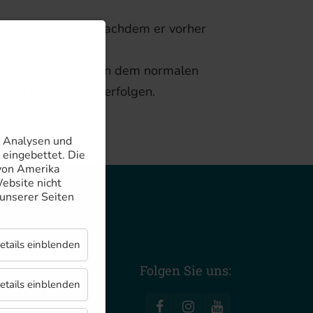
im Munde bleiben, nachdem er vorher
einigt werden. Neben dem normalen
eide (Superfloss) erfolgen.
e Analysen und
eingebettet. Die
 von Amerika
Website nicht
 unserer Seiten
etails einblenden
Folgen Sie uns:
etails einblenden