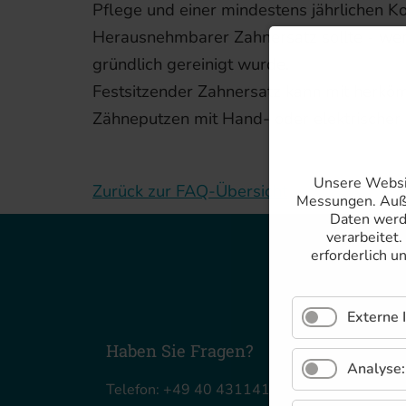
Pflege und einer mindestens jährlichen Ko
Herausnehmbarer Zahnersatz sollte - wenn
gründlich gereinigt wurde.
Festsitzender Zahnersatz kann mit herkö
Zähneputzen mit Hand- oder elektrischer Z
Unsere Websit
Zurück zur FAQ-Übersicht
Messungen. Auße
Daten werde
verarbeitet.
erforderlich u
Externe 
Haben Sie Fragen?
Analyse:
Telefon: +49 40 431141