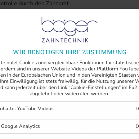
ntrolle durch den Zahnarzt.
 dies den Schlaf nicht beeinträchtigt - auch nachts 
mmlichen Zahnputztechniken nicht immer optimal ger
ahnbürste sollte eine zusätzliche Reinigung mit Zahns
WIR BENÖTIGEN IHRE ZUSTIMMUNG
e nutzt Cookies und vergleichbare Funktionen für statistisch
rdem sind in unserer Website Videos der Plattform YouTube 
n in der Europäischen Union und in den Vereinigten Staaten
 Ihre Einwilligung ist stets freiwillig, für die Nutzung unserer 
nd kann jederzeit über den Link "Cookie-Einstellungen" im Fuß
abgelehnt oder widerrufen werden.
Inhalte: YouTube Videos
D
MITGLIED IM QUALITÄTSVERBUND
 Google Analytics
D