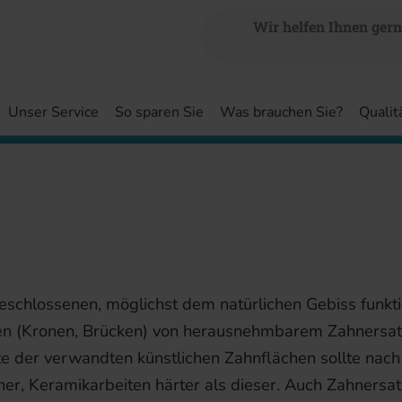
Wir helfen Ihnen gern
Unser Service
So sparen Sie
Was brauchen Sie?
Qualit
chlossenen, möglichst dem natürlichen Gebiss funktio
en (Kronen, Brücken) von herausnehmbarem Zahnersatz
te der verwandten künstlichen Zahnflächen sollte nac
er, Keramikarbeiten härter als dieser. Auch Zahnersat